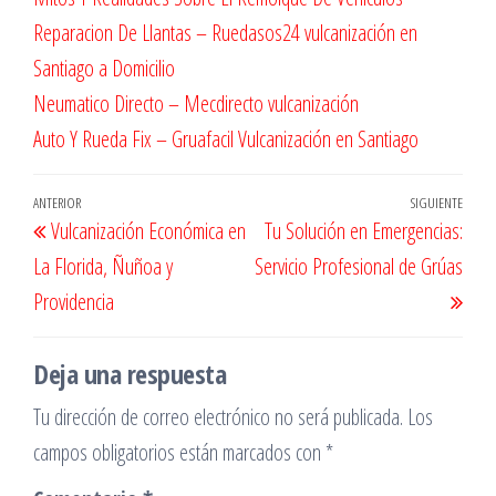
Reparacion De Llantas – Ruedasos24 vulcanización en
Santiago a Domicilio
Neumatico Directo – Mecdirecto vulcanización
Auto Y Rueda Fix – Gruafacil Vulcanización en Santiago
Navegación
Entrada
ANTERIOR
SIGUIENTE
Entr
Vulcanización Económica en
Tu Solución en Emergencias:
de
anterior
sigu
La Florida, Ñuñoa y
Servicio Profesional de Grúas
entradas
Providencia
Deja una respuesta
Tu dirección de correo electrónico no será publicada.
Los
campos obligatorios están marcados con
*