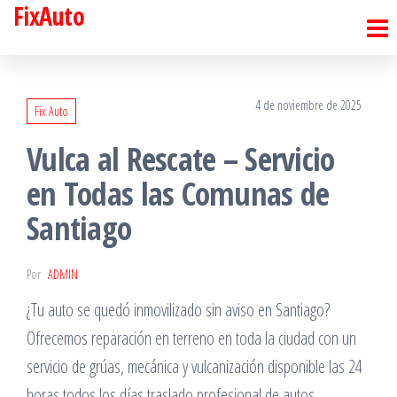
FixAuto
Saltar
al
contenido
4 de noviembre de 2025
Fix Auto
Vulca al Rescate – Servicio
en Todas las Comunas de
Santiago
Por
ADMIN
¿Tu auto se quedó inmovilizado sin aviso en Santiago?
Ofrecemos reparación en terreno en toda la ciudad con un
servicio de grúas, mecánica y vulcanización disponible las 24
horas todos los días traslado profesional de autos,