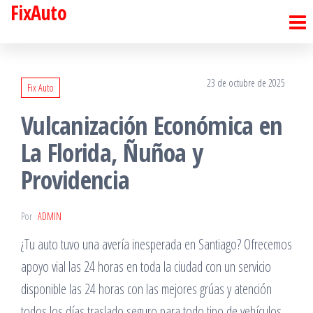
FixAuto
Saltar
al
contenido
23 de octubre de 2025
Fix Auto
Vulcanización Económica en
La Florida, Ñuñoa y
Providencia
Por
ADMIN
¿Tu auto tuvo una avería inesperada en Santiago? Ofrecemos
apoyo vial las 24 horas en toda la ciudad con un servicio
disponible las 24 horas con las mejores grúas y atención
todos los días traslado seguro para todo tipo de vehículos,