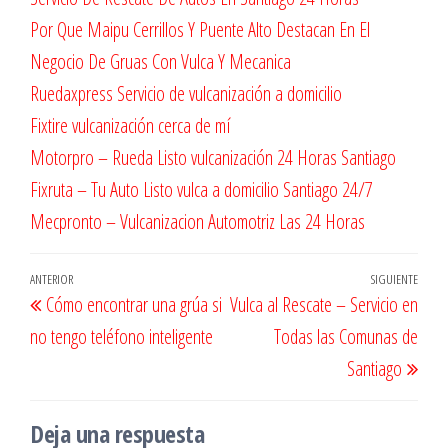
Por Que Maipu Cerrillos Y Puente Alto Destacan En El
Negocio De Gruas Con Vulca Y Mecanica
Ruedaxpress Servicio de vulcanización a domicilio
Fixtire vulcanización cerca de mí
Motorpro – Rueda Listo vulcanización 24 Horas Santiago
Fixruta – Tu Auto Listo vulca a domicilio Santiago 24/7
Mecpronto – Vulcanizacion Automotriz Las 24 Horas
Navegación
Entrada
ANTERIOR
SIGUIENTE
Entr
Cómo encontrar una grúa si
Vulca al Rescate – Servicio en
de
anterior
sigu
no tengo teléfono inteligente
Todas las Comunas de
entradas
Santiago
Deja una respuesta